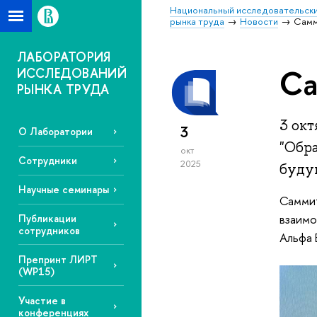
Национальный исследовательски
рынка труда
Новости
Cамм
ЛАБОРАТОРИЯ
Cа
ИССЛЕДОВАНИЙ
РЫНКА ТРУДА
3 ок
3
О Лаборатории
"Обра
окт
Сотрудники
2025
буду
Научные семинары
Саммит
взаимо
Публикации
сотрудников
Альфа 
Препринт ЛИРТ
(WP15)
Участие в
конференциях