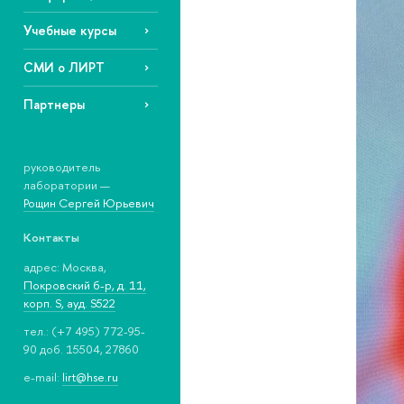
Учебные курсы
СМИ о ЛИРТ
Партнеры
руководитель
лаборатории —
Рощин Сергей Юрьевич
Контакты
адрес: Москва,
Покровский б-р, д. 11,
корп. S, ауд. S522
тел.: (+7 495) 772-95-
90 доб. 15504, 27860
e-mail:
lirt@hse.ru