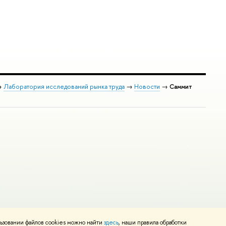
→
Лаборатория исследований рынка труда
→
Новости
→
Cаммит
ьзовании файлов cookies можно найти
здесь
, наши правила обработки
и
Карта сайта