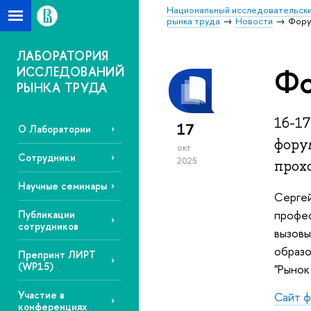
Национальный исследовательски
рынка труда
Новости
Фору
ЛАБОРАТОРИЯ
Фо
ИССЛЕДОВАНИЙ
РЫНКА ТРУДА
16-17
17
О Лаборатории
форум
окт
Сотрудники
2025
прох
Научные семинары
Сергей
профес
Публикации
сотрудников
вызовы
образо
Препринт ЛИРТ
(WP15)
"Рынок
Участие в
Сайт 
конференциях