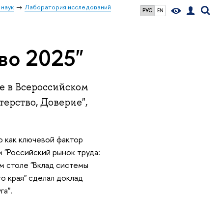
 наук
Лаборатория исследований
РУС
EN
во 2025"
ие в Всероссийском
терство, Доверие",
о как ключевой фактор
 "Российский рынок труда:
ом столе "Вклад системы
о края" сделал доклад
га".