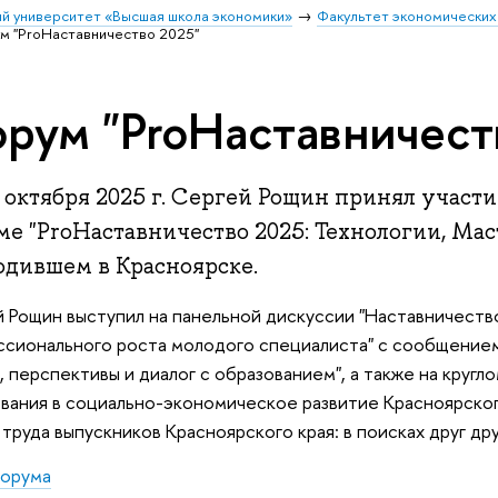
й университет «Высшая школа экономики»
Факультет экономических
м "ProНаставничество 2025"
рум "ProНаставничест
 октября 2025 г. Сергей Рощин принял участ
е "ProНаставничество 2025: Технологии, Мас
одившем в Красноярске.
 Рощин выступил на панельной дискуссии "Наставничеств
сионального роста молодого специалиста" с сообщением
, перспективы и диалог с образованием", а также на кругл
вания в социально-экономическое развитие Красноярског
 труда выпускников Красноярского края: в поисках друг дру
форума