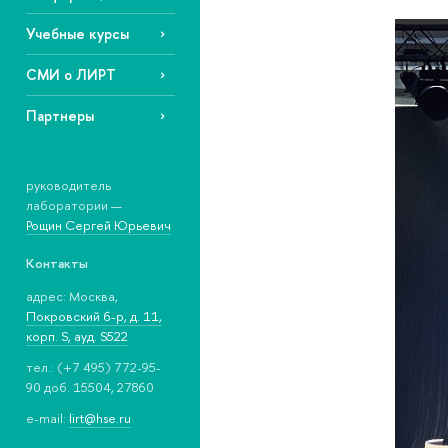
Учебные курсы
СМИ о ЛИРТ
Партнеры
руководитель
лаборатории —
Рощин Сергей Юрьевич
Контакты
адрес: Москва,
Покровский б-р, д. 11,
корп. S, ауд. S522
тел.: (+7 495) 772-95-
90 доб. 15504, 27860
e-mail:
lirt@hse.ru