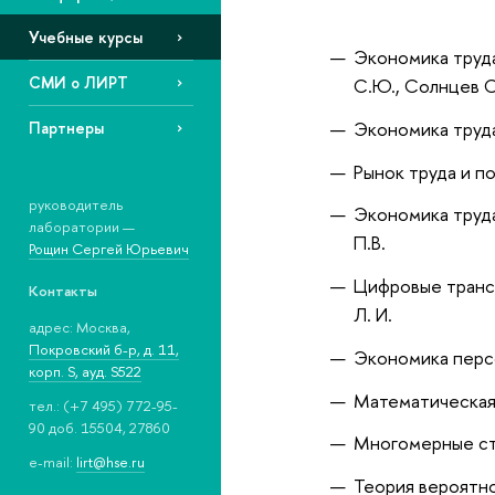
Учебные курсы
Экономика труда
СМИ о ЛИРТ
С.Ю., Солнцев С
Экономика труда
Партнеры
Рынок труда и п
руководитель
Экономика труда
лаборатории —
П.В.
Рощин Сергей Юрьевич
Цифровые трансф
Контакты
Л. И.
адрес: Москва,
Покровский б-р, д. 11,
Экономика персо
корп. S, ауд. S522
Математическая 
тел.: (+7 495) 772-95-
90 доб. 15504, 27860
Многомерные ста
e-mail:
lirt@hse.ru
Теория вероятно