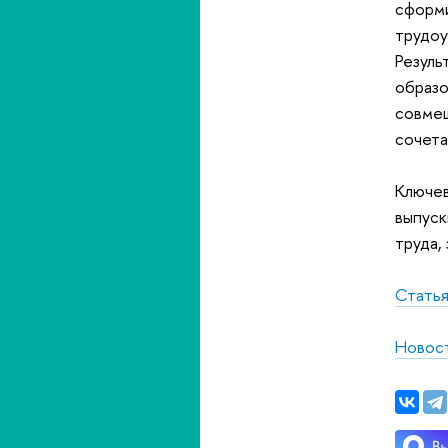
сформи
трудоу
Резуль
образо
совмещ
сочета
Ключев
выпуск
труда,
Стать
Новост