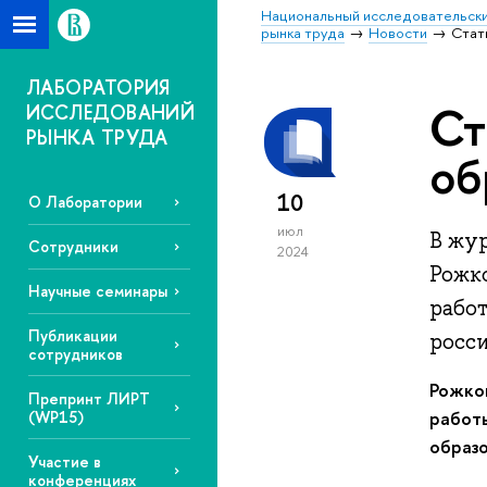
Национальный исследовательски
рынка труда
Новости
Стат
ЛАБОРАТОРИЯ
Ст
ИССЛЕДОВАНИЙ
РЫНКА ТРУДА
об
10
О Лаборатории
июл
В жу
Сотрудники
2024
Рожк
Научные семинары
рабо
Публикации
росс
сотрудников
Рожков
Препринт ЛИРТ
работ
(WP15)
образо
Участие в
конференциях