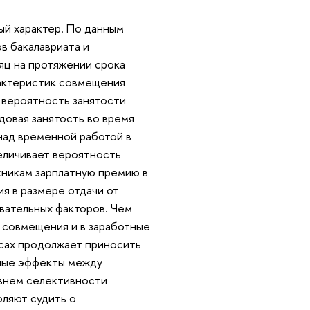
ый характер. По данным
в бакалавриата и
яц на протяжении срока
рактеристик совмещения
и вероятность занятости
удовая занятость во время
над временной работой в
еличивает вероятность
кникам зарплатную премию в
я в размере отдачи от
вательных факторов. Чем
д совмещения и в заработные
урсах продолжает приносить
тные эффекты между
овнем селективности
ляют судить о