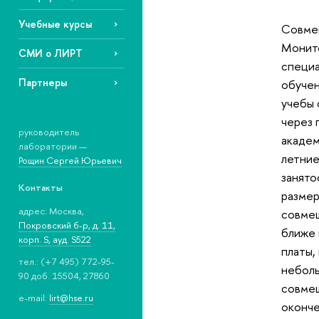
Учебные курсы
Совмещ
Монито
СМИ о ЛИРТ
специа
Партнеры
обучен
учебы 
через 
руководитель
академ
лаборатории —
летние
Рощин Сергей Юрьевич
занято
Контакты
размер
адрес: Москва,
совмещ
Покровский б-р, д. 11,
ближе 
корп. S, ауд. S522
платы,
тел.: (+7 495) 772-95-
неболь
90 доб. 15504, 27860
совмещ
e-mail:
lirt@hse.ru
оконче