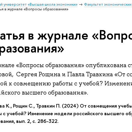
й университет «Высшая школа экономики»
Факультет экономических
ья в журнале «Вопросы образования»
атья в журнале «Вопр
разования»
рнале «Вопросы образования» опубликована с
овой, Сергея Рощина и Павла Травкина «От 
той к совмещению работы с учебой? Изменен
ийского высшего образования».
а К., Рощин С., Травкин П. (2024) От совмещения учеб
ы с учебой? Изменение модели российского высшего об
вания, вып. 2, с. 286-322.