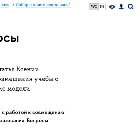
 наук
Лаборатория исследований
РУС
EN
осы
татья Ксении
совмещения учебы с
ие модели
ы с работой к совмещению
разования. Вопросы