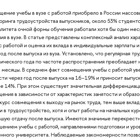
ение учебы в вузе с работой приобрело в России массов
ринга трудоустройства выпускников, около 53% студенто
литета очной формы обучения работали хотя бы один мес
ия в вузе. В статье представлены комплексный анализ ха
с работой и оценка их вклада в индивидуальные зарплаты 
год после выпуска из вуза. Установлено, что регулярная тр
ического года по частоте распространения преобладает 
 месяцы. В среднем факт совмещения учебы с работой ув
сти через год после выпуска на 16–19% и приносит выпус
е 14%. При этом существует значительная дифференциаци
ения в зависимости от характеристик занятости и образо
курс совмещения к выходу на рынок труда, тем выше вкла
 и в трудоустройство, хотя и опыт работы на начальных к
шую отдачу после выпуска. Имеются значимые перекрес
ением учебы с работой, направлениями подготовки и ур
нного университета. Наблюдаемые закономерности позво