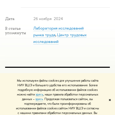
26 ноября 2024
Дата
Лаборатория исследований
В статье
упомянуты
рынка труда
,
Центр трудовых
исследований
ПОЛЕЗНЫЕ ССЫЛКИ
Мы используем файлы cookies для улучшения работы сайта
Министерство науки и высшего образования РФ
НИУ ВШЭ и большего удобства его использования. Более
подробную информацию об использовании файлов cookies
Министерство просвещения РФ
можно найти
здесь
, наши правила обработки персональных
Массовые открытые онлайн-курсы
данных –
здесь
. Продолжая пользоваться сайтом, вы
✖
Редактору
подтверждаете, что были проинформированы об
© НИУ ВШЭ 1993–2026
Адреса и контакты
Условия использования
использовании файлов cookies сайтом НИУ ВШЭ и согласны
с нашими правилами обработки персональных данных. Вы
материалов
Политика конфиденциальности
Карта сайта