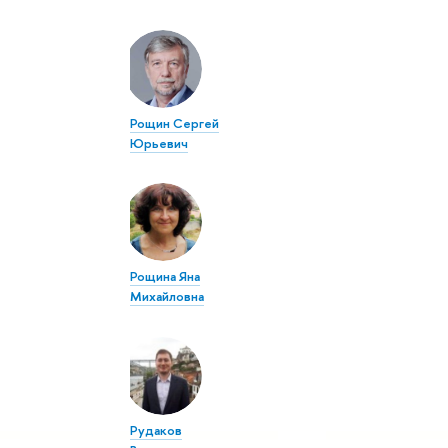
Рощин Сергей
Юрьевич
Рощина Яна
Михайловна
Рудаков