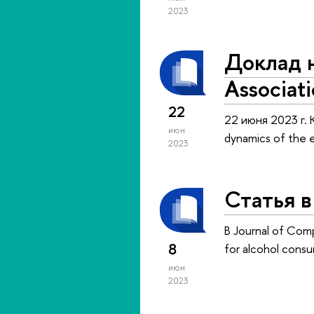
2023
Доклад н
Associat
22
22 июня 2023 г. 
июн
dynamics of the e
2023
Статья в
В Journal of Com
8
for alcohol consu
июн
2023