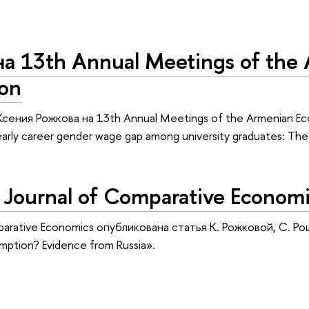
а 13th Annual Meetings of the
ion
Ксения Рожкова на 13th Annual Meetings of the Armenian E
arly career gender wage gap among university graduates: The 
 Journal of Comparative Econom
parative Economics опубликована статья К. Рожковой, С. Рощ
mption? Evidence from Russia».