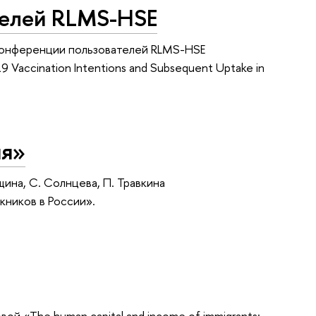
телей RLMS-HSE
й конференции пользователей RLMS-HSE
 Vaccination Intentions and Subsequent Uptake in
ия»
ина, С. Солнцева, П. Травкина
кников в России».
ой «The human capital and income of immigrants: