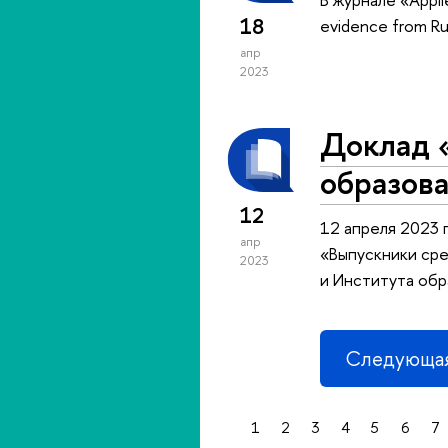
18
evidence from Ru
апр
2023
Доклад 
образова
12
12 апреля 2023 
апр
«Выпускники сре
2023
и Института обр
Следующая
1
2
3
4
5
6
7