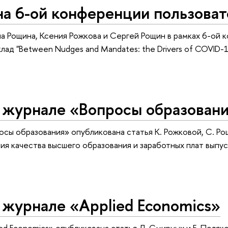
на 6-ой конференции пользова
Яна Рощина, Ксения Рожкова и Сергей Рощин в рамках 6-о
ад "Between Nudges and Mandates: the Drivers of COVID-19
в журнале «Вопросы образован
осы образования» опубликована статья К. Рожковой, С. Рощ
 качества высшего образования и заработных плат выпус
 журнале «Applied Economics»
ed Economics» опубликована статья Л. Смирных и Е. Поляков