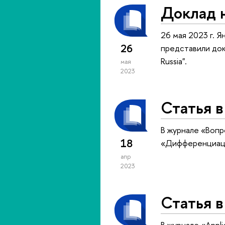
Доклад 
26 мая 2023 г. 
26
представили докл
Russia".
мая
2023
Статья 
В журнале «Вопр
18
«Дифференциация
апр
2023
Статья в
В журнале «Appli