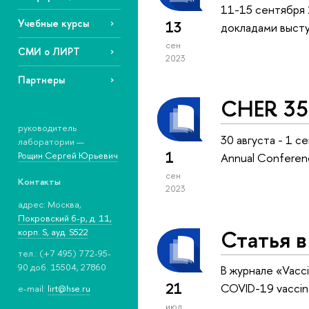
11-15 сентября 
Учебные курсы
13
докладами высту
сен
СМИ о ЛИРТ
2023
Партнеры
CHER 35
руководитель
30 августа - 1 с
лаборатории —
1
Рощин Сергей Юрьевич
Annual Conferenc
сен
Контакты
2023
адрес: Москва,
Покровский б-р, д. 11,
Статья в
корп. S, ауд. S522
тел.: (+7 495) 772-95-
90 доб. 15504, 27860
В журнале «Vacci
21
COVID-19 vaccina
e-mail:
lirt@hse.ru
июл